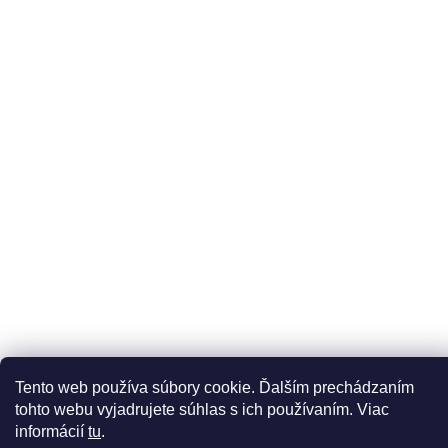
Odoberať newsletter
Vložte svoj e-mail a my Vám budeme zasielať informácie o
nových produktoch na našom e-shope.
Email
Vložením e-mailu súhlasíte s
podmienkami ochrany
osobných údajov
DOPRAVCOVIA
PLATBY
Tento web používa súbory cookie. Ďalším prechádzaním
tohto webu vyjadrujete súhlas s ich používaním. Viac
Copyright 2026
Líčírna
. Všetky práva vyhradené.
informácií
tu
.