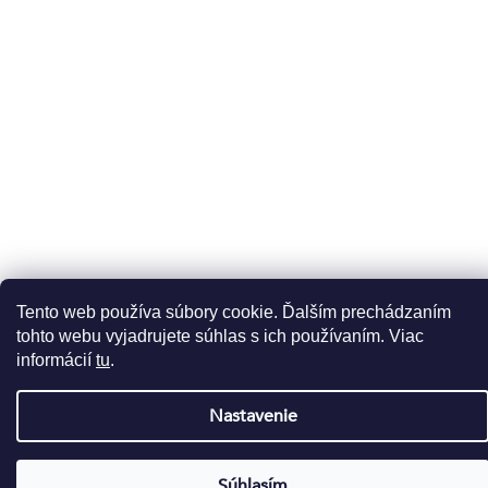
Email
Vložením e-mailu súhlasíte s
podmienkami ochrany
osobných údajov
DOPRAVCOVIA
PLATBY
Tento web používa súbory cookie. Ďalším prechádzaním
Copyright 2026
Líčírna
. Všetky práva vyhradené.
tohto webu vyjadrujete súhlas s ich používaním. Viac
informácií
tu
.
Vytvoril Shoptet
Nastavenie
Súhlasím