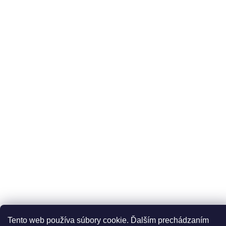
Odoberať newsletter
Vložte svoj e-mail a my Vám budeme zasielať informácie o
nových produktoch na našom e-shope.
Email
Vložením e-mailu súhlasíte s
podmienkami ochrany
osobných údajov
DOPRAVCOVIA
PLATBY
Copyright 2026
Líčírna
. Všetky práva vyhradené.
Tento web používa súbory cookie. Ďalším prechádzaním