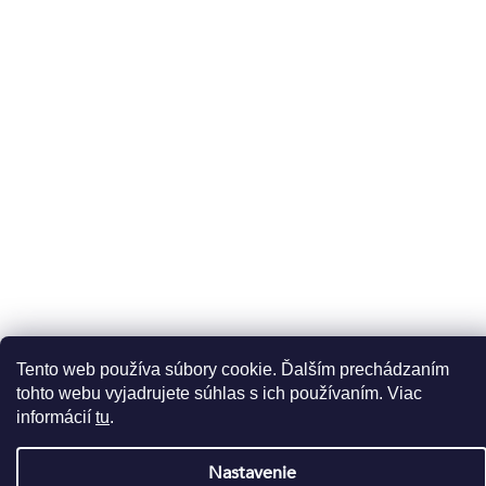
Odoberať newsletter
Vložte svoj e-mail a my Vám budeme zasielať informácie o
nových produktoch na našom e-shope.
Email
Vložením e-mailu súhlasíte s
podmienkami ochrany
osobných údajov
DOPRAVCOVIA
Tento web používa súbory cookie. Ďalším prechádzaním
PLATBY
tohto webu vyjadrujete súhlas s ich používaním. Viac
informácií
tu
.
Copyright 2026
Líčírna
. Všetky práva vyhradené.
Nastavenie